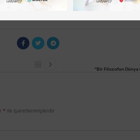
“Bir Filozofun Dünya 
ar
*
ile işaretlenmişlerdir