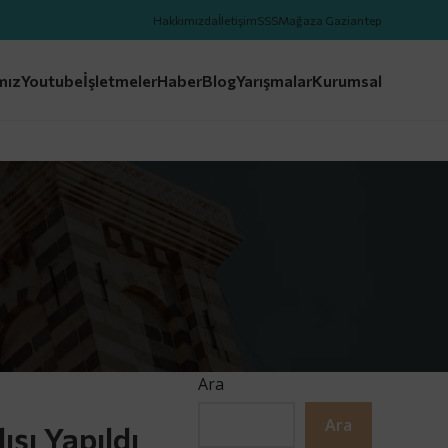
Hakkımızda
İletişim
SSS
Mağaza Gaziantep
mız
Youtube
İşletmeler
Haber
Blog
Yarışmalar
Kurumsal
Ara
Ara
ışı Yapıldı