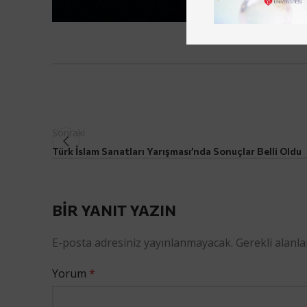
Sonraki
Türk İslam Sanatları Yarışması’nda Sonuçlar Belli Oldu
BIR YANIT YAZIN
E-posta adresiniz yayınlanmayacak.
Gerekli alanl
Yorum
*