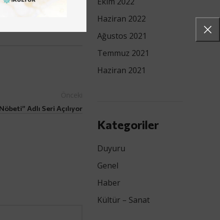
Ekim 2022
Haziran 2022
Ağustos 2021
Temmuz 2021
Haziran 2021
Önceki
Nöbeti” Adlı Seri Açılıyor
Kategoriler
Duyuru
Genel
Haber
Kültür – Sanat