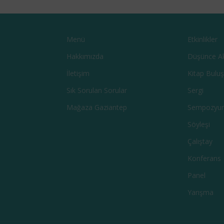
Menü
Etkinlikler
Hakkımızda
Düşünce A
İletişim
Kitap Bulu
Sık Sorulan Sorular
Sergi
Mağaza Gaziantep
Sempozyu
Söyleşi
Çalıştay
Konferans
Panel
Yarışma