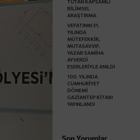
TUTAN KAPSAMLI
BİLİMSEL
ARAŞTIRMA
VEFATININ 31.
YILINDA
MÜTEFEKKİR,
MUTASAVVIF,
YAZAR SAMİHA
AYVERDİ
ESERLERİYLE ANILDI
100. YILINDA
CUMHURİYET
DÖNEMİ
GAZİANTEP KİTABI
YAYINLANDI
Son Yorumlar