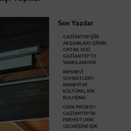
Son Yazılar
GAZİANTEP ŞİİR
AKŞAMLARI I ŞİİRİN
ORTAK SESİ
GAZİANTEP’TE
YANKILANIYOR
MESNEVÎ
SOHBETLERİ I
MANEVÎ VE
KÜLTÜREL BİR
BULUŞMA
GAYA PROJESİ I
GAZİANTEP’İN
PREHİSTORİK
GEÇMİŞİNE IŞIK