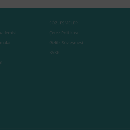
SÖZLEŞMELER
kademisi
Çerez Politikası
şmaları
Gizlilik Sözleşmesi
KVKK
m