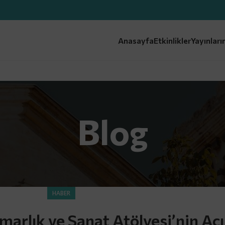
Anasayfa
Etkinlikler
Yayınları
Blog
HABER
arlık ve Sanat Atölyesi’nin Açıl