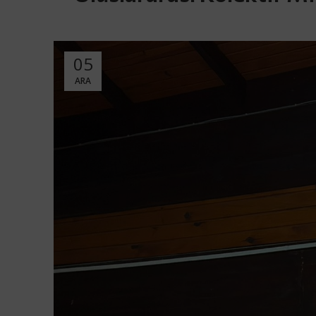
05
ARA