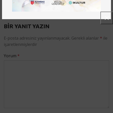
Önceki
BIR YANIT YAZIN
E-posta adresiniz yayınlanmayacak.
Gerekli alanlar
*
ile
işaretlenmişlerdir
Yorum
*