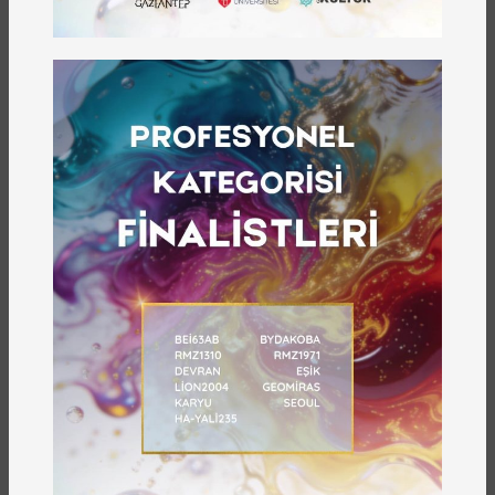
edebiyatla temas kurmak isteyen katılımcılar
programda yer alabilmektedir. Akademisyenlerden
öğrencilere, şairlerden edebiyat okurlarına kadar geniş
bir katılımcı profiline hitap eden etkinlik, edebiyatı
gündelik hayatın doğal bir parçası hâline getirmeyi
amaçlamaktadır.
Gaziantep Şiir Akşamları’nı Takip Edin
GBB Kültür A.Ş. öncülüğünde düzenlenen Gaziantep Şiir
Akşamları programına ilişkin güncel bilgiler, etkinlik
tarihleri ve duyurular için kurumun resmî web sitesi ve
iletişim kanalları takip edilebilir. Gaziantep’te şiirin sesi
olmaya devam eden bu özel edebiyat buluşmasına siz
de katılabilirsiniz.