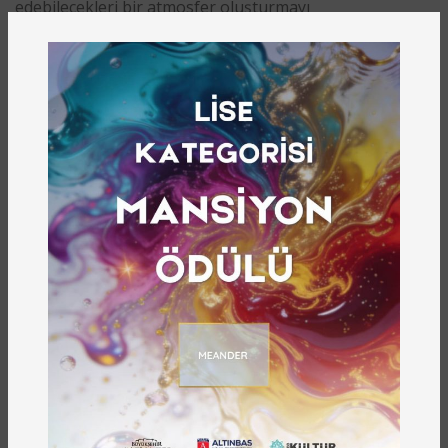
edebilecekleri bir atmosfer oluşturmayı
hedeflemektedir.
Gaziantep’in Edebiyat İklimine Katkı
Gaziantep Şiir Akşamları, kentin edebiyat ortamını
güçlendiren, yerel şair ve yazarların görünürlüğünü
artıran önemli bir kültür faaliyeti olarak öne
çıkmaktadır. Program, hem amatör hem de deneyimli
kalemlerin aynı sahnede buluşmasına imkân tanımakta,
kuşaklar arası edebî etkileşimi teşvik etmektedir. Bu
yönüyle etkinlik, Gaziantep’in sözlü ve yazılı edebiyat
birikimini bugünün diliyle yeniden üretmektedir.
Kimler Katılabilir?
Gaziantep Şiir Akşamları, şiirle ilgilenen herkese açıktır.
Kendi şiirlerini paylaşmak isteyenler, sevdiği şairleri
seslendirmek isteyenler ya da yalnızca şiir dinleyerek