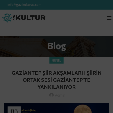
info@gazikulturas.com
Blog
GENEL
GAZİANTEP ŞİİR AKŞAMLARI I ŞİİRİN
ORTAK SESİ GAZİANTEP’TE
YANKILANIYOR
Admin
03