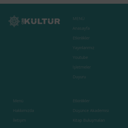
GAZI ÇOCUK – 1. SAYI
KITAPLAR
SÜRELI YAYINLAR
MENÜ
Anasayfa
Etkinlikler
Yayınlarımız
Youtube
İşletmeler
Duyuru
Menü
Etkinlikler
Hakkımızda
Düşünce Akademisi
İletişim
Kitap Buluşmaları