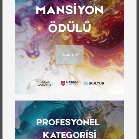
Sevgili Genç kardeşlerimiz, Gazi Çocuk Dergisi
ustalaşarak ilerleyen bir yayın olma yolunda.
Sizler için daha maceralı, daha keyifli ve daha
farklı öykü ve resimler hazırlıyoruz. Bizim
isteğimiz dergimizi okurken aynı zamanda yazı ve
şiirlerinizi bir sonraki sayılarımızda yayımlamak
üzere bizlerle paylaşmanızdır.
Sonraki
Önceki
ÖNE ÇIKANLAR