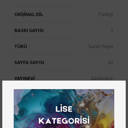
Türkçe
ORIJINAL DIL
1
BASKI SAYISI
Süreli Yayın
TÜRÜ
32
SAYFA SAYISI
Gazikültür
YAYINEVI
YAYIN NUMARASI
10
Dergiye Ulaşmak İçin Tıklayın