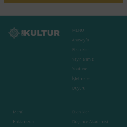
GAZI ÇOCUK – 10. SAYI
SÜRELI YAYINLAR
MENÜ
Anasayfa
Etkinlikler
Yayınlarımız
Youtube
İşletmeler
Duyuru
Menü
Etkinlikler
Hakkımızda
Düşünce Akademisi