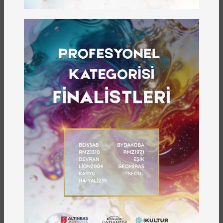
meşruiyet tartışmalarına, bölgenin coğrafi ve
sosyoekonomik şartlarından uluslararası
dengelere kadar geniş bir perspektif sunmakta;
Mercidabık’ı yalnızca askerî bir hadise olarak
değil, medeniyetler arası geçişin anahtar
kavşaklarından biri olarak değerlendirmektedir.
Sonraki
Önceki
ÖNE ÇIKANLAR