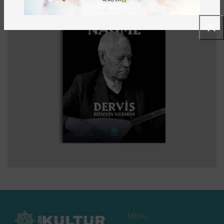
BARAKNAĞME – BIR BARAK OZANININ
EDEBIYAT
KITAPLAR
KÜLTÜR
TARIH
HATIRALARI
MENÜ