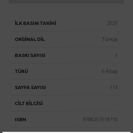
2025
İLK BASIM TARIHI
Türkçe
ORIJINAL DIL
1
BASKI SAYISI
E-Kitap
TÜRÜ
113
SAYFA SAYISI
-
CILT BILGISI
9786257518710
ISBN