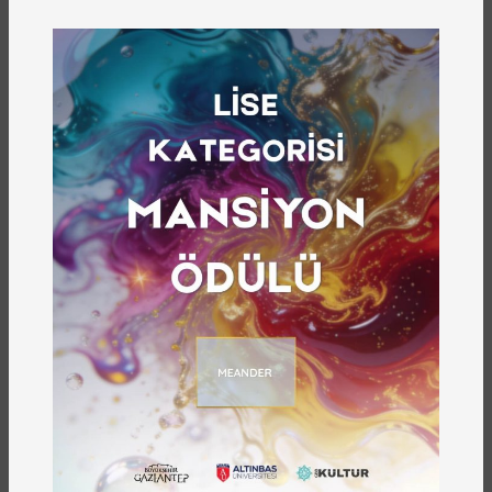
Gazikültür
YAYINEVI
114
YAYIN NUMARASI
E-kitaba Ulaşmak İçin Tıklayın
Editörlüğünü Prof. Dr. Mehmet Ali Yıldırım ve
Prof. Dr. Osman Köse’nin üstlendiği 500. Yılında
Mercidabık Savaşı, alanında yetkin
akademisyenlerin katkılarıyla, bu büyük tarihsel
kırılmayı çok boyutlu bir bakış açısıyla ele
almaktadır. Kitapta yer alan çalışmalar, Osmanlı-
Memlûk ilişkilerinin siyasi arka planından dinî