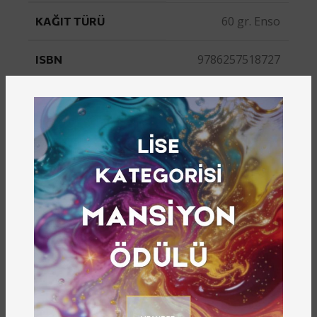
60 gr. Enso
KAĞIT TÜRÜ
9786257518727
ISBN
Gazikültür
YAYINEVI
116
YAYIN NUMARASI
Satın Almak İçin Tıklayın (Mağaza Gaziantep)
Satın Almak İçin Tıklayın (Kitapyurdu)
Okurlarla buluşan, Eyüb Sabri Bey tarafından
kaleme alınan ve
araştırmacı Ali Gezginci’nin