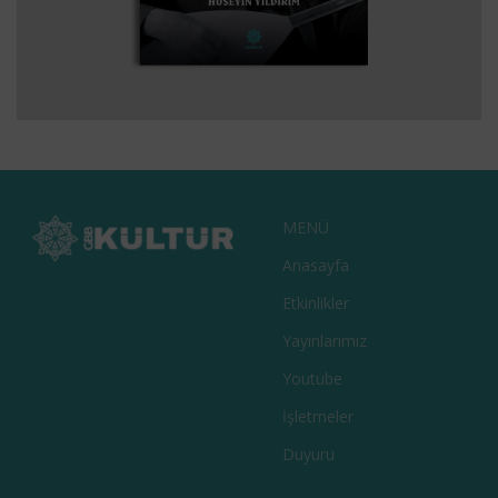
BARAKNAĞME – BIR BARAK OZANININ
EDEBIYAT
KITAPLAR
KÜLTÜR
TARIH
HATIRALARI
MENÜ
Anasayfa
Etkinlikler
Yayınlarımız
Youtube
İşletmeler
Duyuru