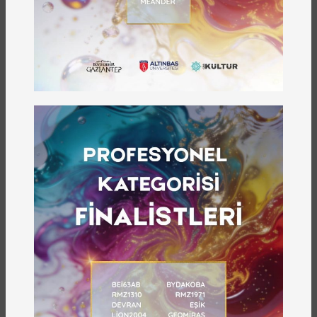
yayına hazırladığı “Bir Esirin Hâtıraları”,
Antep’in
İngiliz işgali altındaki zorlu günlerini, Mısır’daki
esir kamplarında yaşanan insanlık dışı koşulları
ve bu süreçte yazılan unutulmaz bir
mücadele
hikâyesini gözler önüne sermektedir. Eyüb
Sabri’nin kaleme
aldığı bu eser, ne yazık ki uzun
yıllar boyunca Eyüp Sabri Akgöl’ün eseri
zannedilmiştir. Ali Gezginci’nin hazırladığı bu
yayınla birlikte bu tarihî
hata da düzeltilmiş
olacaktır. Bu çalışma sadece bir hâtırat değil, aynı
zamanda istiklal uğruna çekilen acıların ve
fedakârlıkların bir kaydıdır.
Tarihin bu önemli
tanıklığını yeniden gün yüzüne çıkararak gelecek
nesillere ulaştırmak bizim için büyük bir onurdur.