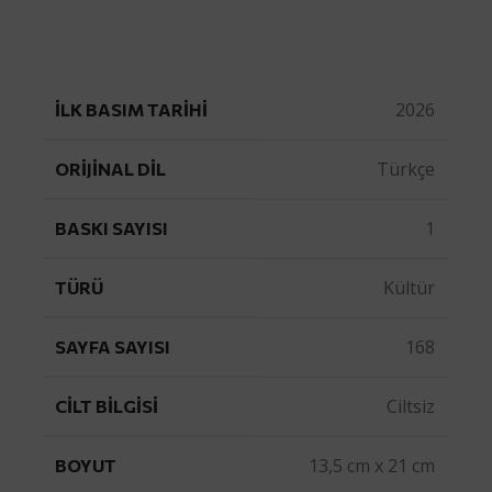
2026
İLK BASIM TARIHI
Türkçe
ORIJINAL DIL
1
BASKI SAYISI
Kültür
TÜRÜ
168
SAYFA SAYISI
Ciltsiz
CILT BILGISI
13,5 cm x 21 cm
BOYUT