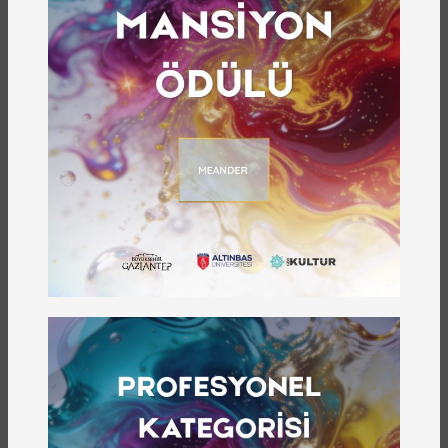
ZEUGMA MÜZENIN KAHVESI
MAĞAZA & KAFELER
HAVALIMANI MAĞAZASI
MAĞAZA & KAFELER