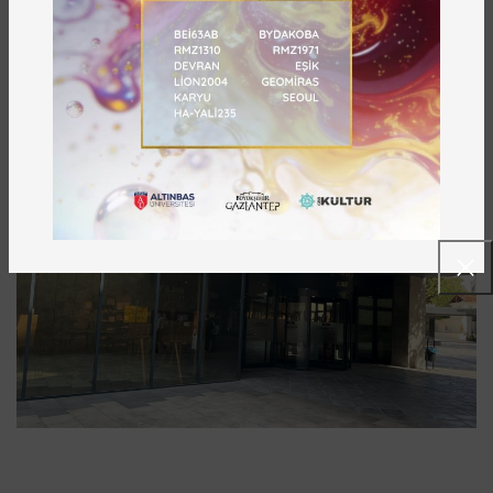
Sonraki
Önceki
ÖNE ÇIKANLAR
PANORAMA 25 ARALIK GAZIANTEP SAVUNMASI
MAĞAZA & KAFELER