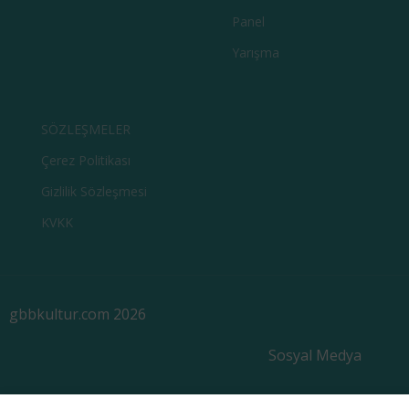
Panel
Yarışma
SÖZLEŞMELER
Çerez Politikası
Gizlilik Sözleşmesi
KVKK
gbbkultur.com 2026
Sosyal Medya