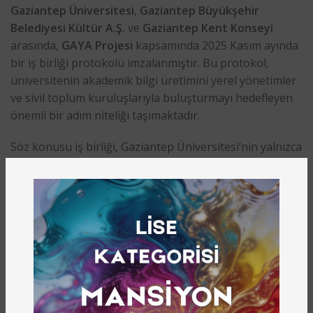
Gaziantep Üniversitesi
,
Gaziantep Büyükşehir
Belediyesi
Kültür A.Ş.
ve
Gaziantep Kent Konseyi
arasında,
GAYA Projesi
kapsamında 2025 Kasım ayında
bir iş birliği protokolü imzalanmıştır. Bu protokol,
üniversitenin akademik bilgi üretimini yerel yönetimler
ve sivil toplum kuruluşlarıyla buluşturmayı hedefleyen
önemli bir adım niteliği taşımaktadır.
Söz konusu iş birliği, Gaziantep Üniversitesi’nin yalnızca
bilimsel yetkinliğini değil, kültürel mirasın korunması,
paylaşılması ve toplumsal farkındalığın artırılması
yönündeki sorumluluğunu da ön plana çıkarmaktadır.
GAYA Projesi, bu yönüyle üniversitenin ulusal ve
uluslararası düzeydeki akademik prestijine katkı sunan
stratejik bir bilimsel girişim olarak
değerlendirilmektedir.
Toplumla Buluşan Arkeoloji ve Eğitsel Faaliyetler