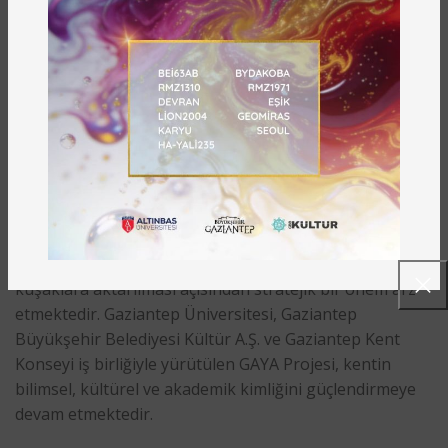
teknoloji ile kurduğu ilişkiler, somut örnekler üzerinden
aktarılmıştır.
GAYA Projesi’nin Kültürel ve Bilimsel Önemi
GAYA Projesi, Gaziantep’in yalnızca tarihsel değil,
tarihöncesi mirasını da görünür kılan; bilimsel
araştırmayı toplumsal bilinçle buluşturan örnek bir
çalışma niteliği taşımaktadır. Anadolu’nun insanlık
tarihindeki merkezi rolünü Gaziantep özelinde ortaya
koyan bu proje, kültürel mirasın korunması ve gelecek
kuşaklara aktarılması açısından stratejik bir önem arz
etmektedir. Gaziantep Üniversitesi, Gaziantep
Büyükşehir Belediyesi Kültür A.Ş. ve Gaziantep Kent
Konseyi iş birliğiyle yürütülen GAYA Projesi, kentin
bilimsel, kültürel ve akademik kimliğini güçlendirmeye
devam etmektedir.