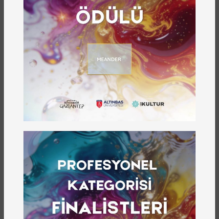
İmzalanan iş birliği protokolü, GAYA Projesi’ni yalnızca
akademik bir araştırma olmaktan çıkararak, katılımcı ve
sürdürülebilir etkinlikler dizisiyle toplumla
buluşturmuştur. Bu kapsamda yürütülen eğitim, tanıtım
ve etkileşim odaklı faaliyetler, arkeolojik bilginin
üniversite ortamından çıkarak gençler ve farklı
toplumsal gruplarla paylaşılmasını hedeflemektedir.
9 Aralık 2025 tarihinde “Bilim Kahramanları Buluşuyor /
FIRST® LEGO® League Challenge” kapsamında
belirlenen UNEARTHED teması çerçevesinde, GAYA
Projesi doğrultusunda
MBA Okulları
öğrencileri
arkeoloji laboratuvarında ağırlanmıştır. Bu etkinlikte,
arkeolojinin saha ve laboratuvar süreçleri,
arkeologların karşılaştığı temel sorunlar, çözüm yolları
ve disiplinler arası çalışma yöntemleri lise ve ortaokul
düzeyindeki öğrencilerle etkileşimli biçimde ele
alınmıştır. Arkeolojinin doğa bilimleri, sosyal bilimler ve