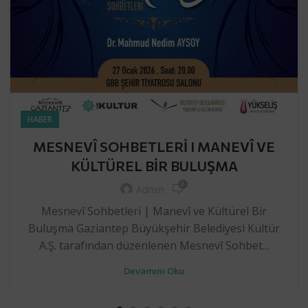
HABER
MESNEVÎ SOHBETLERİ I MANEVÎ VE
KÜLTÜREL BİR BULUŞMA
0
Admin
Mesnevî Sohbetleri | Manevî ve Kültürel Bir
Buluşma Gaziantep Büyükşehir Belediyesi Kültür
A.Ş. tarafından düzenlenen Mesnevî Sohbet...
Devamını Oku