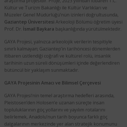
araştırma projesidir. Proje, 2023 yılından itibaren T.C.
Kültür ve Turizm Bakanlığı ile Kültür Varlıkları ve
Müzeler Genel Müdürlüğü’nün izinleri doğrultusunda,
Gaziantep Üniversitesi
Arkeoloji Bölümü öğretim üyesi
Prof. Dr.
İsmail Baykara
başkanlığında yürütülmektedir.
GAYA Projesi, yalnızca arkeolojik verilerin tespitiyle
sınırlı kalmayan; Gaziantep’in tarihöncesi dönemlerden
itibaren üstlendiği coğrafi ve kültürel rolü, insanlık
tarihinin uzun süreli dönüşümleri içinde değerlendiren
bütüncül bir yaklaşım sunmaktadır.
GAYA Projesinin Amacı ve Bilimsel Çerçevesi
GAYA Projesi’nin temel araştırma hedefleri arasında,
Pleistosen’den Holosen’e uzanan süreçte insan
topluluklarının göç yollarını ve yayılım rotalarını
belirlemek, Anadolu’nun tarih boyunca farklı göç
dalgalarının merkezinde yer alan stratejik konumunu