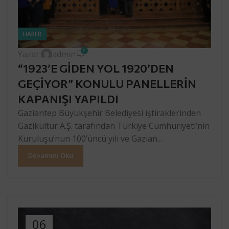
HABER
0
Yazar:
admin
“1923’E GİDEN YOL 1920’DEN
GEÇİYOR” KONULU PANELLERİN
KAPANIŞI YAPILDI
Gaziantep Büyükşehir Belediyesi iştiraklerinden
Gazikültür A.Ş. tarafından Türkiye Cumhuriyeti’nin
Kuruluşu’nun 100’üncü yılı ve Gazian...
Devamını Oku
06