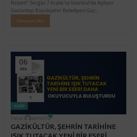
Nöbeti" Sergisi 7 Aralık'ta İstanbul'da Açılıyor
Gaziantep Büyükşehir Belediyesi Gaz...
Devamını Oku
06
ARA
HABER
0
Yazar:
admin
GAZİKÜLTÜR, ŞEHRİN TARİHİNE
IŞIK TUTACAK YENİ BİR ESERİ