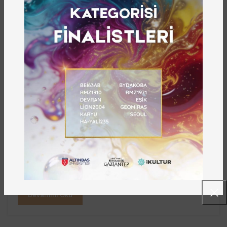
05
ARA
,
DUYURU
HABER
0
Yazar:
admin
1. Gaziantep Yemekleri ve Yemek
Kültürü Ulusal Fotoğraf Yarışması
Sonuçlandı
1. Gaziantep Yemekleri ve Yemek Kültürü Ulusal
Fotoğraf Yarışması Sonuçlandı Gaziantep
Büyükşehir Belediyesi Gazikültür ve Gaziantep F...
Devamını Oku