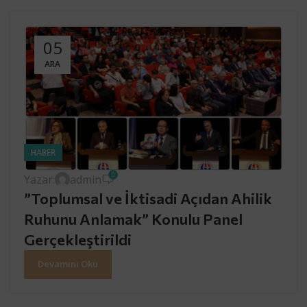
05
ARA
HABER
0
Yazar:
admin
”Toplumsal ve İktisadi Açıdan Ahilik
Ruhunu Anlamak” Konulu Panel
Gerçekleştirildi
Devamını Oku