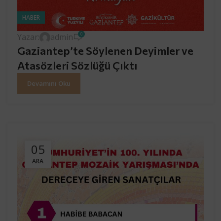
HABER
0
Yazar:
admin
Gaziantep’te Söylenen Deyimler ve
Atasözleri Sözlüğü Çıktı
Devamını Oku
05
ARA