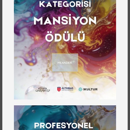
,
DUYURU
HABER
0
Yazar:
admin
Gaziantep Büyükşehir Belediyesi
Gazikültür Yayınlarından
Cumhuriyetimizin 100. Yılına
Armağan 5 Ciltlik Kitap
GAZİANTEP BÜYÜKŞEHİR BELEDİYESİ
GAZİKÜLTÜR YAYINLARINDAN
CUMHURİYETİMİZİN 100. YILINA ARMAĞAN 5
CİLTLİK KİTAP: “GAZİANTEP'TE SÖYLENEN D...
Devamını Oku