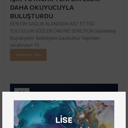
DAHA OKUYUCUYLA
BULUŞTURDU
KENTİN SAĞLIK ALANINDA KAT ETTİĞİ
YOLCULUK GÖZLER ÖNÜNE SERİLİYOR Gaziantep
Büyükşehir Belediyesi Gazikültür Yayınları
tarafından 19...
Devamını Oku
06
ARA