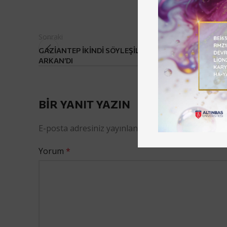
Sonraki
GAZİANTEP İKİNDİ SÖYLEŞİLERİ’NİN KONUĞU ŞAİR Z
ARKAN’DI
BIR YANIT YAZIN
E-posta adresiniz yayınlanmayacak.
Gerekli alanl
Yorum
*