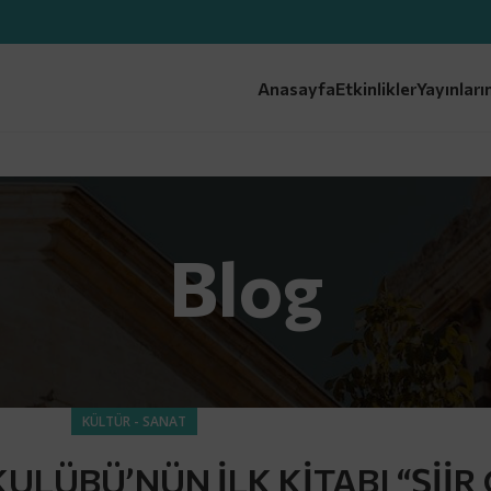
Anasayfa
Etkinlikler
Yayınları
Blog
KÜLTÜR - SANAT
ULÜBÜ’NÜN İLK KİTABI “Şİİ