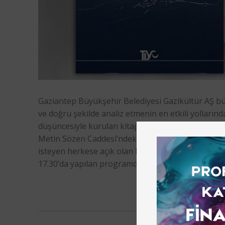
Gaziantep Büyükşehir Belediyesi Gazikültür AŞ bü
ve doğru şekilde analiz etmenin en etkili yolların
düşüncesiyle kurulan kitap kulübünde Türk ve düny
Metin Sözen Caddesi’ndeki binasında gerçekleştiril
isteyen herkese açık olan kitap kulübünün ilk ki
17.30’da yapılan programda katılımcılar İsmet Özel’in