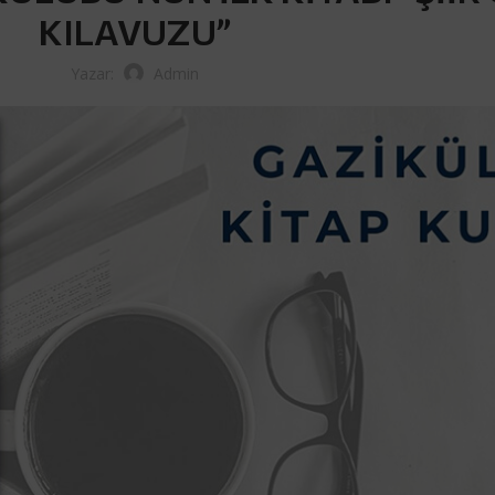
KILAVUZU”
Yazar:
Admin