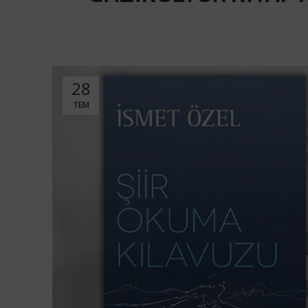
28
TEM