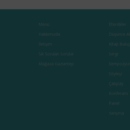
Menü
Etkinlikler
Hakkımızda
Düşünce A
İletişim
Kitap Bulu
Sık Sorulan Sorular
Sergi
Mağaza Gaziantep
Sempozyu
Söyleşi
Çalıştay
Konferans
Panel
Yarışma