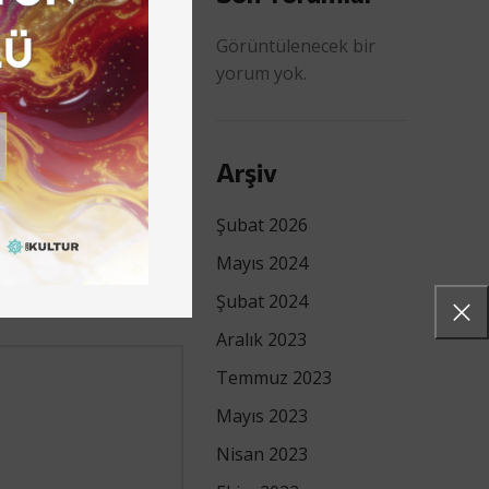
Görüntülenecek bir
yorum yok.
Önceki
NÜN BU HAFTAKİ KİTABI
’UN TOPRAK ANA’SIYDI
Arşiv
Şubat 2026
Mayıs 2024
Şubat 2024
Aralık 2023
Temmuz 2023
Mayıs 2023
Nisan 2023