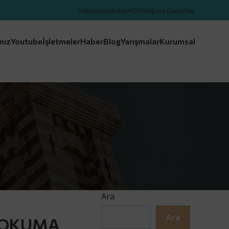
Hakkımızda
İletişim
SSS
Mağaza Gaziantep
mız
Youtube
İşletmeler
Haber
Blog
Yarışmalar
Kurumsal
Ara
Ara
R OKUMA