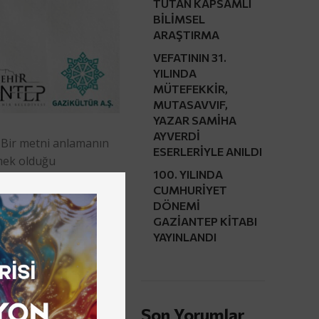
TUTAN KAPSAMLI
BİLİMSEL
ARAŞTIRMA
VEFATININ 31.
YILINDA
MÜTEFEKKİR,
MUTASAVVIF,
YAZAR SAMİHA
AYVERDİ
 Bir metni anlamanın
ESERLERİYLE ANILDI
rmek olduğu
100. YILINDA
ür AŞ’nin Prof. Dr.
CUMHURİYET
apları okuyup paylaşmak
DÖNEMİ
21 Çarşamba günü saat
GAZİANTEP KİTABI
YAYINLANDI
Son Yorumlar