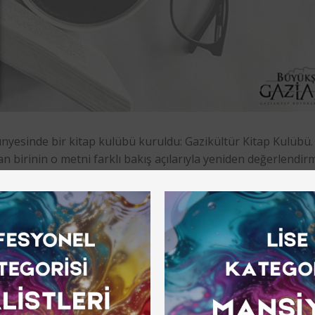
nyesinde bir kitap kulübü kuruldu: Gazikültür Kitap Kulübü.
dan birinin o metni farklı bakış açılarıyla yeniden değerlendi
a edebiyatının seçkin kitapları okunup tartışılacak. Gazikült
ecek kitap söyleşileri ayda iki defa yapılacak. Listedeki kit
tabı ise İsmet Özel’in Şiir Okuma Kılavuzuydu. 7 Temmuz 20
 şiirle ilgili görüşlerini değerlendirdi.