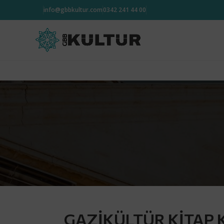
info@gbbkultur.com
0342 241 44 00
GAZİKÜLTÜR KİTAP K