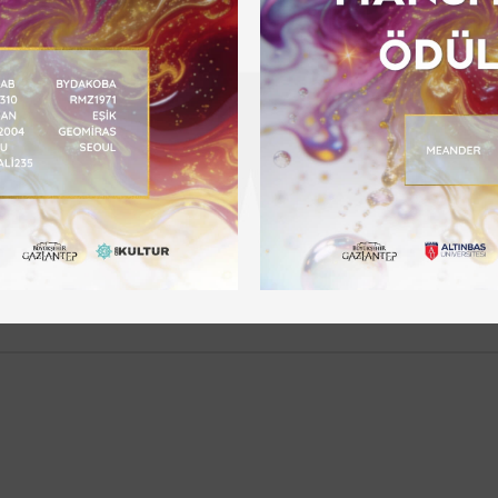
EYNEP
GAZİKÜLTÜR KİTAP KULÜBÜ’
AYTMATOV
ar
*
ile işaretlenmişlerdir