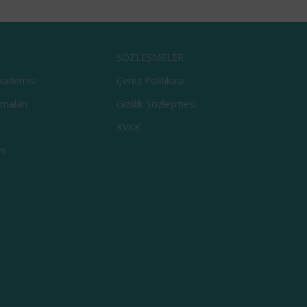
SÖZLEŞMELER
kademisi
Çerez Politikası
şmaları
Gizlilik Sözleşmesi
KVKK
m