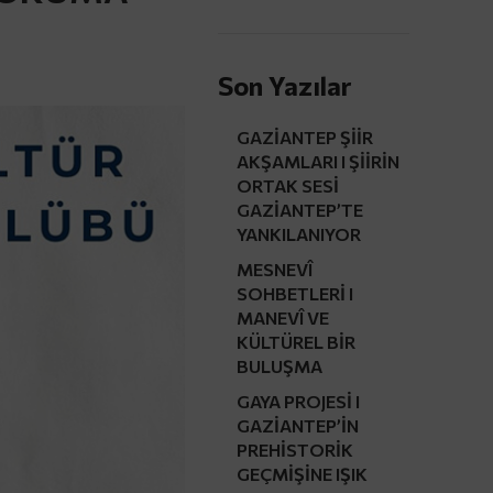
Son Yazılar
GAZİANTEP ŞİİR
AKŞAMLARI I ŞİİRİN
ORTAK SESİ
GAZİANTEP’TE
YANKILANIYOR
MESNEVÎ
SOHBETLERİ I
MANEVÎ VE
KÜLTÜREL BİR
BULUŞMA
GAYA PROJESİ I
GAZİANTEP’İN
PREHİSTORİK
GEÇMİŞİNE IŞIK