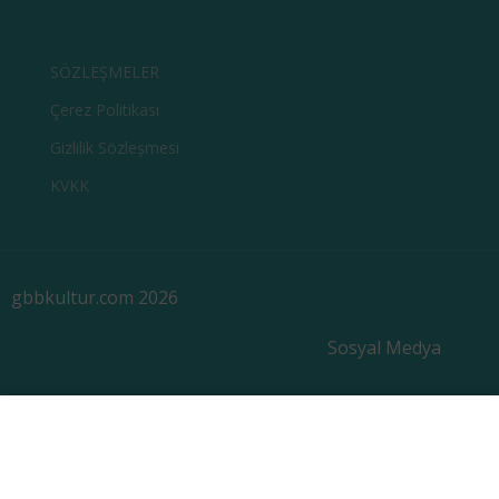
SÖZLEŞMELER
Çerez Politikası
Gizlilik Sözleşmesi
KVKK
gbbkultur.com 2026
Sosyal Medya
Sitemizi kullanarak çerez politikamızı kabul etmiş
sayılırsınız.