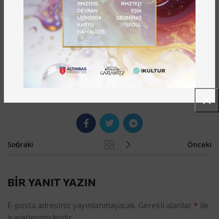
Küratör Doç. Dr. A. Beyhan Özdemir ise sergiye destek
veren herkese teşekkür ederek, “Dünyanın farklı
ülkelerinden, ülkemizin farklı kentlerinden her birisi
kendi alanında uzman sanatçı diyebileceğimiz
akademisyenler ve sanatçıların fotoğraflarından oluşan
bir yardım sergisi organize ettik” ifadelerini kullandı.
Sonraki
Önceki
BIR YANIT YAZIN
E-posta adresiniz yayınlanmayacak.
Gerekli alanlar
*
ile
işaretlenmişlerdir