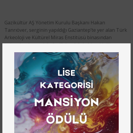
Gazikültür AŞ Yönetim Kurulu Başkanı Hakan
Tanrıöver, serginin yapıldığı Gaziantep’te yer alan Türk
Arkeoloji ve Kültürel Miras Enstitüsü binasından
bahsederek, enstitünün ilk kez böyle bir etkinliğe ev
sahipliği yaptığını vurguladı. Tanrıöver konuşmasında,
“Çok özel bir mekan ve çok özel birliktelikle beraberiz
burada. Katıldığınız için sizlere çok teşekkür ediyorum.”
dedi.
Gazikültür Genel Müdürü Prof. Dr. Halil İbrahim Yakar,
serginin gönüllük esasına dayandığına değinerek,
“Asrın felaketini yaşadık. Amacımız iki hafta süre
içerisinde buradan hareketle depremde zarar görmüş
insanlara bir katkı sunabilmek amacıyla hem bir sergi