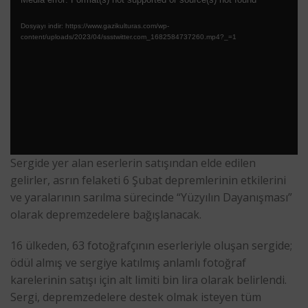
Video
oynatıcı
Dosyayı indir: https://www.gazikulturas.com/wp-
content/uploads/2023/04/ssstwitter.com_1682584737260.mp4?_=1
Sergide yer alan eserlerin satışından elde edilen
gelirler, asrın felaketi 6 Şubat depremlerinin etkilerini
ve yaralarının sarılma sürecinde “Yüzyılın Dayanışması”
olarak depremzedelere bağışlanacak.
16 ülkeden, 63 fotoğrafçının eserleriyle oluşan sergide;
ödül almış ve sergiye katılmış anlamlı fotoğraf
karelerinin satışı için alt limiti bin lira olarak belirlendi.
Sergi, depremzedelere destek olmak isteyen tüm