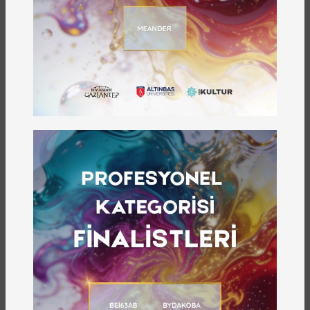
hem de bu sergiden elde edilecek gelirin depremzede
vatandaşlara vermek üzere yapmış olduğumuz bir
çalışmaydı. Bu anlamıyla bizi yalnız bırakmayan bütün
paydaşlarımıza teşekkürlerimizi sunuyoruz. Buradaki
amacımız tamamen buradaki gelirle depremzede
çocuklara ve insanlara yardım edilmesidir.” dedi.
GAFSAD Başkanı Yakup Yener açılış konuşmasında
zorlu bir süreç atlatıldığını belirterek, “Bu süreçten
sonra neler yapabiliriz diye düşündüğümüzde biz
GAFSAD olarak fotoğrafla bir şeyler yapabiliriz diye
düşündük. Sağ olsun diğer kurumlar, belediyemiz
destek verdi. 16 ülkeden 63 fotoğrafçıdan oluşan bir
sergi oluşturduk. Umarım alarak destek olursunuz” diye
konuştu.