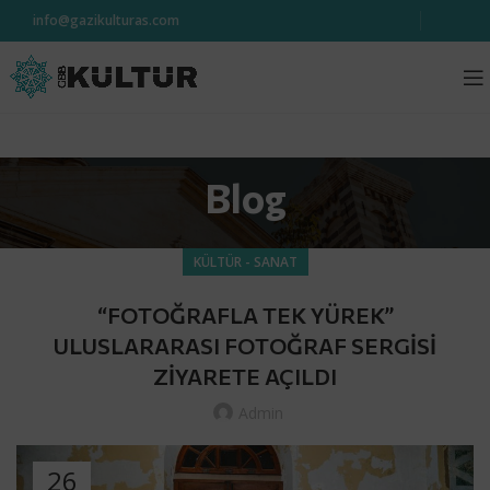
info@gazikulturas.com
Blog
KÜLTÜR - SANAT
“FOTOĞRAFLA TEK YÜREK”
ULUSLARARASI FOTOĞRAF SERGİSİ
ZİYARETE AÇILDI
Admin
26