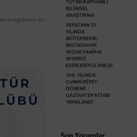
TUTAN KAPSAMLI
BİLİMSEL
ARAŞTIRMA
ileri programının bu
VEFATININ 31.
YILINDA
MÜTEFEKKİR,
MUTASAVVIF,
YAZAR SAMİHA
AYVERDİ
ESERLERİYLE ANILDI
100. YILINDA
CUMHURİYET
DÖNEMİ
GAZİANTEP KİTABI
YAYINLANDI
Son Yorumlar