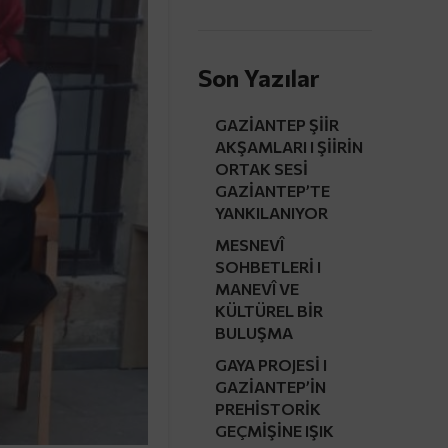
Son Yazılar
GAZİANTEP ŞİİR
AKŞAMLARI I ŞİİRİN
ORTAK SESİ
GAZİANTEP’TE
YANKILANIYOR
MESNEVÎ
SOHBETLERİ I
MANEVÎ VE
KÜLTÜREL BİR
BULUŞMA
GAYA PROJESİ I
GAZİANTEP’İN
PREHİSTORİK
GEÇMİŞİNE IŞIK