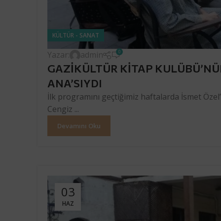
KÜLTÜR - SANAT
0
Yazar:
admin
GAZİKÜLTÜR KİTAP KULÜBÜ’NÜ
ANA’SIYDI
İlk programını geçtiğimiz haftalarda İsmet Özel
Cengiz ...
Devamını Oku
03
HAZ