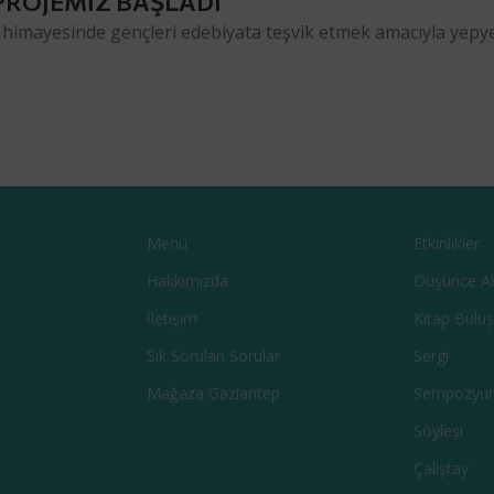
PROJEMİZ BAŞLADI
 himayesinde gençleri edebiyata teşvik etmek amacıyla yepye
Menü
Etkinlikler
Hakkımızda
Düşünce A
İletişim
Kitap Bulu
Sık Sorulan Sorular
Sergi
Mağaza Gaziantep
Sempozyu
Söyleşi
Çalıştay