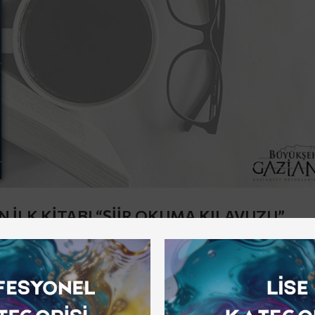
 İLK KİTABI “ŞİİR OKUMA KILAVUZU”
bünyesinde bir kitap kulübü kuruldu: Gazikültür Kitap Kulüb