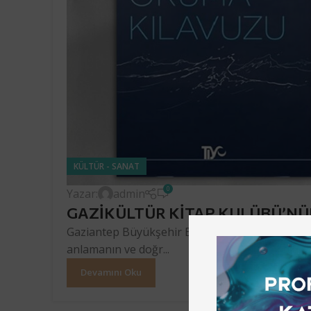
KÜLTÜR - SANAT
0
Yazar:
admin
GAZİKÜLTÜR KİTAP KULÜBÜ’NÜN
Gaziantep Büyükşehir Belediyesi Gazikültür AŞ 
anlamanın ve doğr...
Devamını Oku