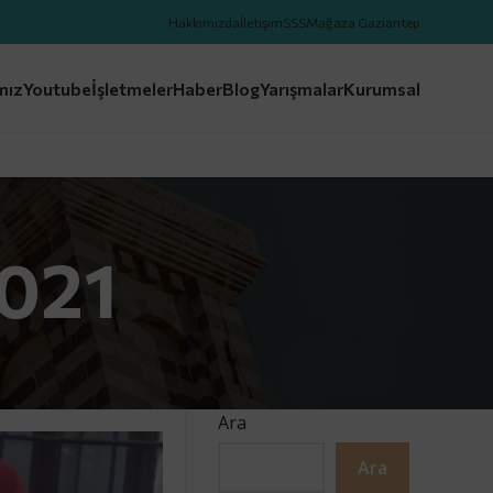
Hakkımızda
İletişim
SSS
Mağaza Gaziantep
mız
Youtube
İşletmeler
Haber
Blog
Yarışmalar
Kurumsal
2021
Ara
Ara