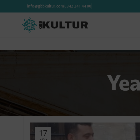
info@gbbkultur.com
0342 241 44 00
Yea
17