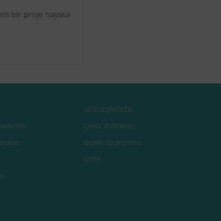
ni bir proje hayata
SÖZLEŞMELER
kademisi
Çerez Politikası
şmaları
Gizlilik Sözleşmesi
KVKK
m