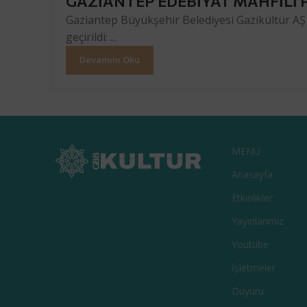
GAZİANTEP EDEBİYAT MAHFİLİ 
Gaziantep Büyükşehir Belediyesi Gazikültür AŞ
geçirildi: ...
Devamını Oku
MENÜ
Anasayfa
Etkinlikler
Yayınlarımız
Youtube
İşletmeler
Duyuru