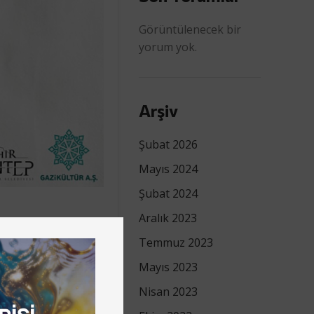
Görüntülenecek bir
yorum yok.
Arşiv
Şubat 2026
Mayıs 2024
Şubat 2024
Aralık 2023
ü. Bir metni
Temmuz 2023
Mayıs 2023
Nisan 2023