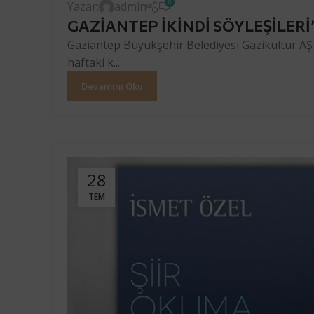
0
Yazar:
admin
GAZİANTEP İKİNDİ SÖYLEŞİLER
Gaziantep Büyükşehir Belediyesi Gazikültür AŞ 
haftaki k...
Devamını Oku
28
TEM