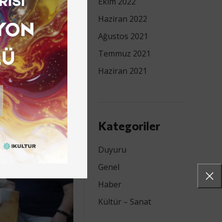
Ekim 2022
Haziran 2022
Ağustos 2021
Temmuz 2021
Haziran 2021
Kategoriler
Duyuru
Genel
Haber
Kültür – Sanat