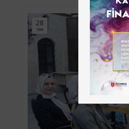
28
TEM