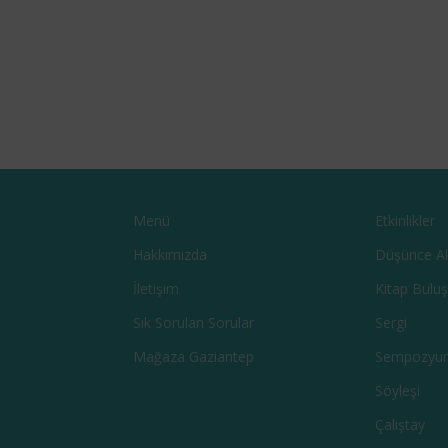
Menü
Etkinlikler
Hakkımızda
Düşünce A
İletişim
Kitap Bulu
Sık Sorulan Sorular
Sergi
Mağaza Gaziantep
Sempozyu
Söyleşi
Çalıştay