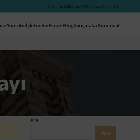
Hakkımızda
İletişim
SSS
Mağaza Gaziantep
mız
Youtube
İşletmeler
Haber
Blog
Yarışmalar
Kurumsal
ayı
Ara
Ara