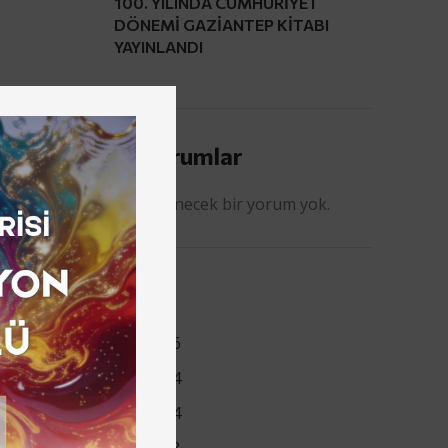
100. YILINDA CUMHURİYET
DÖNEMİ GAZİANTEP KİTABI
YAYINLANDI
Son Yorumlar
Görüntülenecek bir yorum yok.
Arşiv
Şubat 2026
Mayıs 2024
Şubat 2024