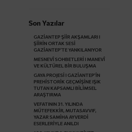
Son Yazılar
GAZİANTEP ŞİİR AKŞAMLARI I
ŞİİRİN ORTAK SESİ
GAZİANTEP’TE YANKILANIYOR
MESNEVÎ SOHBETLERİ I MANEVÎ
VE KÜLTÜREL BİR BULUŞMA
GAYA PROJESİ I GAZİANTEP’İN
PREHİSTORİK GEÇMİŞİNE IŞIK
TUTAN KAPSAMLI BİLİMSEL
ARAŞTIRMA
VEFATININ 31. YILINDA
MÜTEFEKKİR, MUTASAVVIF,
YAZAR SAMİHA AYVERDİ
ESERLERİYLE ANILDI