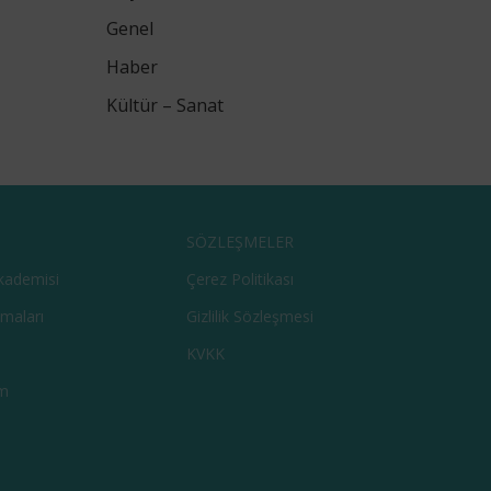
Genel
Haber
Kültür – Sanat
SÖZLEŞMELER
kademisi
Çerez Politikası
şmaları
Gizlilik Sözleşmesi
KVKK
m