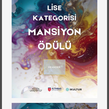
77
YAYIN NUMARASI
E-kitaba Ulaşmak İçin Tıklayın
Z Kuşağı Ethosfer Sisteminin Analizi (Z'amane
Kuşağını Anlama)
kitabının amacı, “Z kuşağı”
olarak tanımlanan gençlerin ethosfer (değer
küre) sisteminin analizini yapmaktır. Başka
deyişle Z’amane gençleri ile ilgili mevcut durumu
ortaya koymaktır. Çalışma kapsamında üç ana
amaç ekseninde, 42 alt boyutta yaklaşık 381