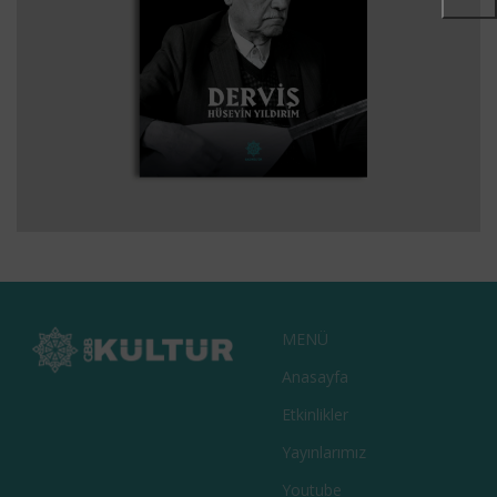
BARAKNAĞME – BIR BARAK OZANININ
EDEBIYAT
KITAPLAR
KÜLTÜR
TARIH
HATIRALARI
MENÜ
Anasayfa
Etkinlikler
Yayınlarımız
Youtube