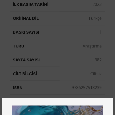
2023
İLK BASIM TARIHI
Türkçe
ORIJINAL DIL
1
BASKI SAYISI
Araştırma
TÜRÜ
382
SAYFA SAYISI
Ciltsiz
CILT BILGISI
9786257518239
ISBN
Gazikültür
YAYINEVI