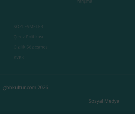
Yarışma
SÖZLEŞMELER
Çerez Politikası
Gizlilik Sözleşmesi
KVKK
gbbkultur.com 2026
Sosyal Medya
Sitemizi kullanarak çerez politikamızı kabul etmiş
sayılırsınız.