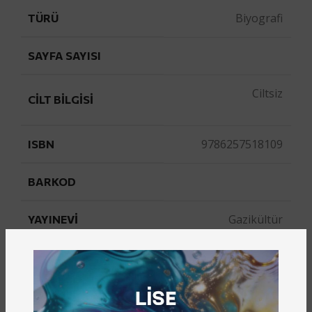
Biyografi
TÜRÜ
SAYFA SAYISI
Ciltsiz
CILT BILGISI
9786257518109
ISBN
BARKOD
Gazikültür
YAYINEVI
54
YAYIN NUMARASI