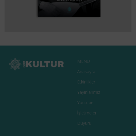
BARAKNAĞME – BIR BARAK OZANININ
EDEBIYAT
KITAPLAR
KÜLTÜR
TARIH
HATIRALARI
MENÜ
Anasayfa
Etkinlikler
Yayınlarımız
Youtube
İşletmeler
Duyuru