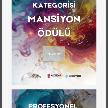
Satın Almak İçin Tıklayın
345 sayfadan ve altı bölümden oluşan kitap,
Türk edebiyatında yer edinen, güçlü yazar ve
şairlere sahip Gaziantep’in mihenk taşlarından
olan Ülkü Tamer’in çocukluğu, gençliği, aile
ilişkileri, Gaziantep ile olan bağı, şiirle buluşması,
şiirleri, sinema sevgisi, senaristliği gibi tüm
yönleriyle ele alan kitap, içerisinde şaire ait
fotoğrafları da barındırıyor.