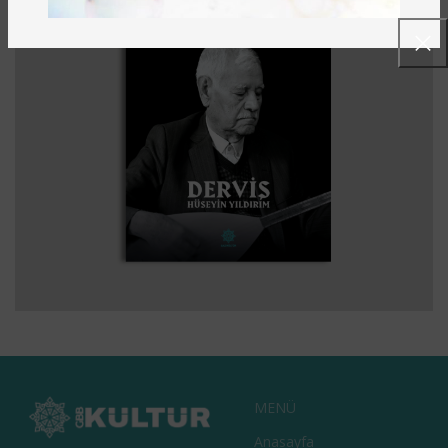
BARAKNAĞME – BIR BARAK OZANININ
EDEBIYAT
KITAPLAR
KÜLTÜR
TARIH
HATIRALARI
MENÜ
Anasayfa