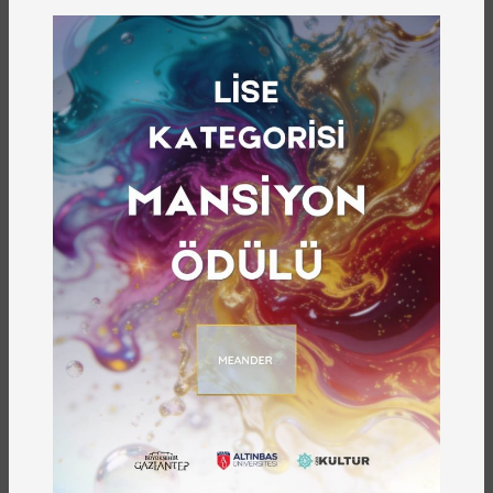
Gazikültür
YAYINEVI
68
YAYIN NUMARASI
Satın Almak İçin Tıklayın
Gaziantep şehir kültürünün temel taşlarından
olan Gaziantep ağzı göz bebeğimizdir.
Gaziantepli meramını kendi öz kaynağından
beslenen Gaziantep ağzı ile anlatır. Şehir