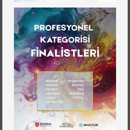
kültürünü bu temel unsur ile korur ve yaşatır. Bu
kitapta Gaziantep ağzını hikâyeleri aracılığıyla
kayıt altına almaktadır. Bu hikâyeler Gaziantep
ağzını tozlu raflardan kurtararak geleceğe
taşımaktadır.
Sonraki
Önceki
ÖNE ÇIKANLAR