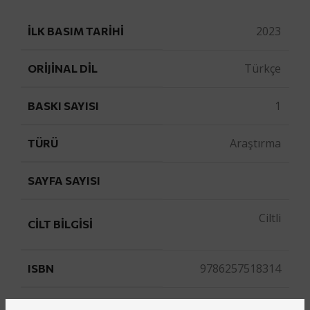
2023
İLK BASIM TARIHI
Türkçe
ORIJINAL DIL
1
BASKI SAYISI
Araştırma
TÜRÜ
SAYFA SAYISI
Ciltli
CILT BILGISI
9786257518314
ISBN
BARKOD