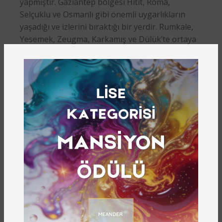
yapmıştır. Gaziantep bölgesi Hitit, Roma,
Selçuklu ve Osmanlı gibi önemli uygarlıkların
yaşadığı ve izlerini bıraktığı bir yerdir. Rumkale,
Yesemek, Zeugma, Karkamış ve Dülük’te ortaya
çıkarılan kültür varlıkları bölgenin tarihi
geçmişini ortaya koymakta ve insanlık tarihinin
önemli belgelerini oluşturmaktadır. Bu bakımdan
Gaziantep kimlikli bir şehirdir.
Şehirler açısından kültürel mirasın bahsedilen
önemi düşünüldüğünde ilk olarak yönetimi ve
korunmasının nasıl gerçekleşeceği akla
gelmektedir. Gaziantep Büyükşehir Belediyesi
İmar ve Şehircilik Daire Başkanlığı KUDEB Şube
Müdürlüğü bu hususun farkında olarak
bünyesinde, 22-24 Ekim 2019 tarihleri arasında,
Zeugma Mozaik Müzesi’nde IKOMOS
Uluslararası Anıtlar ve Sitler Konseyi Yasal