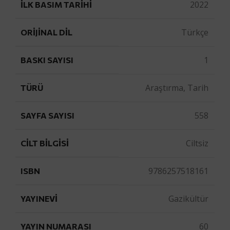
2022
İLK BASIM TARIHI
Türkçe
ORIJINAL DIL
1
BASKI SAYISI
Araştırma, Tarih
TÜRÜ
558
SAYFA SAYISI
Ciltsiz
CILT BILGISI
9786257518161
ISBN
Gazikültür
YAYINEVI
60
YAYIN NUMARASI