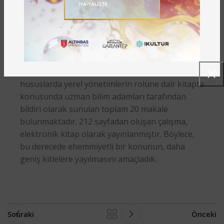
geçerli bir konudur.
Sempozyumun şehrimiz açısında ehemmiyetinin
farkında olarak Gazikültür bünyesinde
sempozyumu kitaplaştırdık. Kültürel mirasın
korunması, yönetimi, tanıtılması vb. ve bu
hususlarda yerel yönetimlerin rolüne dair kitapta
konusunda uzman bilim adamları tarafından
bildiri olarak sunulan toplam 20 makale
bulunmaktadır. 212 sayfadan oluşan çalışma,
elektronik kitap olarak yayınlanmıştır. Böylece,
bu derecede ehemmiyetli bir konunun, daha
geniş kitlelere yayılmasını amaçladık.
Sonraki
Önceki