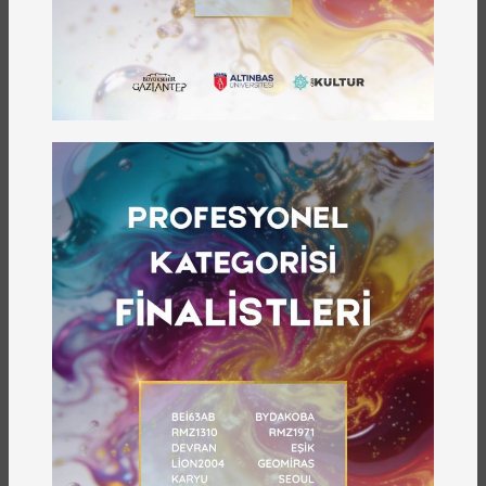
Yönetsel ve Uluslararası Bilimsel Komitesi ICLAFI
Sempozyumu ve Yıllık Toplantısı gerçekleştirdi.
Gaziantep yerel yönetimlerinin öncülüğünde
yürütülen koruma faaliyetleri, ağırlıklı olarak
Belediye bünyesinde oluşturulan birimler ve
Belediye'nin yarattığı mali kaynaklarla
yürütülmektedir. Bu kapsamda, “Kültürel Mirasın
Yönetiminde ve Tanıtımında Yerel Yönetimlerin
Rolü”nü tanımlamayı amaçlayan ve yerel
yönetimlerin ve farklı ülkelerin yasal ve mali
yapılarının yerel düzeyde kültürel mirasın
yönetilmesi ve yaygınlaştırılmasındaki rolünün
tartışıldığı sempozyum, bölgemizde 2012 yılında
“Yesemek Ocağı ve Heykel Atölyesi” ve “Zeugma
Ören Yeri”, 2018 yılında “Gaziantep Yeraltı Su
Yapıları; Livas ve Kasteller” Dünya Mirası Geçici
Listesi’nde bölgemizden üç alanın bulunduğu
düşünüldüğünde, Gaziantep için güncel ve