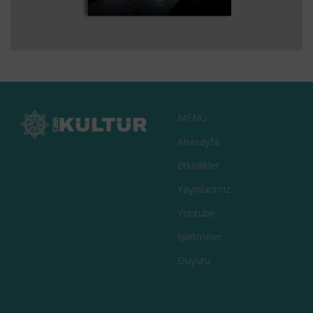
BARAKNAĞME – BIR BARAK OZANININ
EDEBIYAT
KITAPLAR
KÜLTÜR
TARIH
HATIRALARI
MENÜ
Anasayfa
Etkinlikler
Yayınlarımız
Youtube
İşletmeler
Duyuru