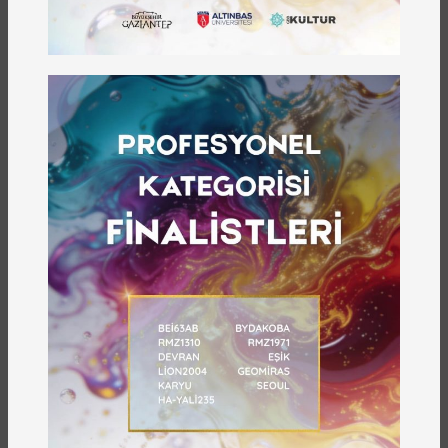
milli marşlardan olan İstiklâl Marşı’nın önemini bugün daha iyi
anlıyoruz. İstiklâl Marşı, Türk milletinin her ferdiyle İstiklâlini
korumak için verdiği mücadelenin neticesinde ortaya çıkmıştır.
Marşı kaleme alan ve “Kahraman Ordumuza” ithaf eden
Mehmet Âkif Ersoy, Milli Mücadele’nin manevi cephesinde
mücadele vermiş, Türk milletinin mücadelesinde hâkim unsur
olan “Hür yaşamış olma” ruhunu derinden hissetmiştir. İstiklâl
Marşı’na da destansı mücadelenin ne için verildiğini nakış
nakış işlemiştir.
172 sayfadan oluşan kitap, İstiklâl Marşı ve Mehmet
Âkif Ersoy’a dair tarihî belgelerin, fotoğrafların, koleksiyon
ürünlerinin, yadigârların oluşturduğu zengin bir materyal
kaynağına sahiptir. Yetkin isimlerin yazıları ile bütünlük
oluşturan çalışma bu özelliği sayesinde belgesel kitap özelliğini
taşımaktadır.
Sonraki
Önceki
ÖNE ÇIKANLAR