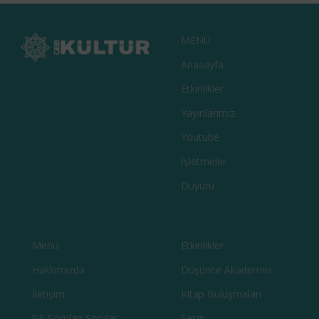
BARAKNAĞME – BIR BARAK OZANININ
EDEBIYAT
KITAPLAR
KÜLTÜR
TARIH
HATIRALARI
MENÜ
Anasayfa
Etkinlikler
Yayınlarımız
Youtube
İşletmeler
Duyuru
Menü
Etkinlikler
Hakkımızda
Düşünce Akademisi
İletişim
Kitap Buluşmaları
Sık Sorulan Sorular
Sergi