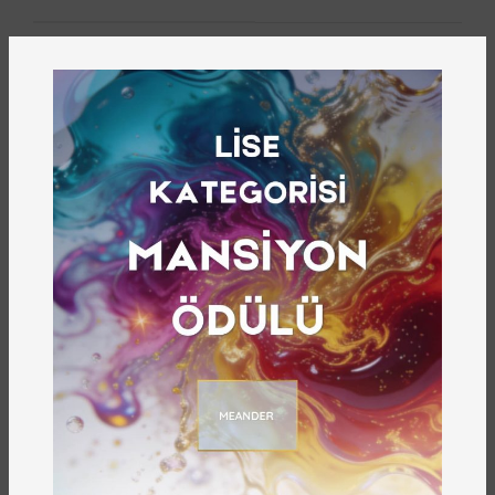
Gazikültür
YAYINEVI
44
YAYIN NUMARASI
Satın Almak İçin Tıklayın
Dünyada muhtevası bakımından en derin ve anlamlı