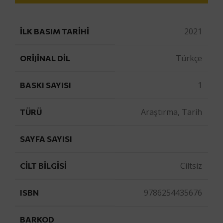
2021
İLK BASIM TARIHI
Türkçe
ORIJINAL DIL
1
BASKI SAYISI
Araştırma, Tarih
TÜRÜ
SAYFA SAYISI
Ciltsiz
CILT BILGISI
9786254435676
ISBN
BARKOD