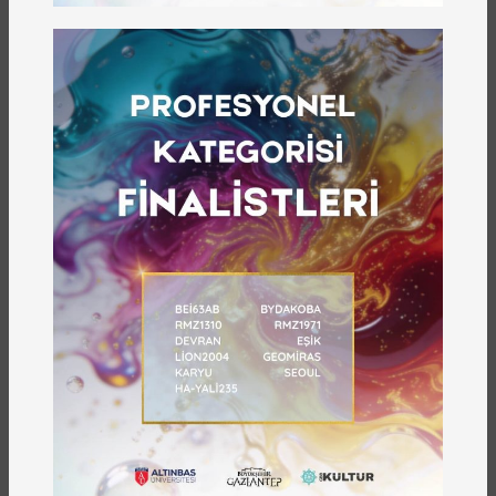
kültürünü bu temel unsur ile korur ve yaşatır. Bu
kitapta Gaziantep ağzını hikâyeleri aracılığıyla
kayıt altına almaktadır. Bu hikâyeler Gaziantep
ağzını tozlu raflardan kurtararak geleceğe
taşımaktadır.
Sonraki
Önceki
ÖNE ÇIKANLAR