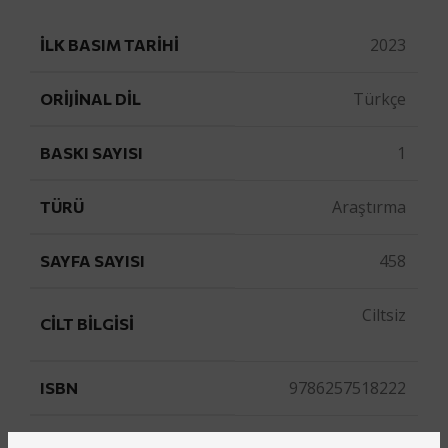
2023
İLK BASIM TARIHI
Türkçe
ORIJINAL DIL
1
BASKI SAYISI
Araştırma
TÜRÜ
458
SAYFA SAYISI
Ciltsiz
CILT BILGISI
9786257518222
ISBN
9786257518222
BARKOD