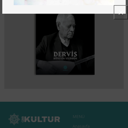
BARAKNAĞME – BIR BARAK OZANININ
EDEBIYAT
KITAPLAR
KÜLTÜR
TARIH
HATIRALARI
MENÜ
Anasayfa