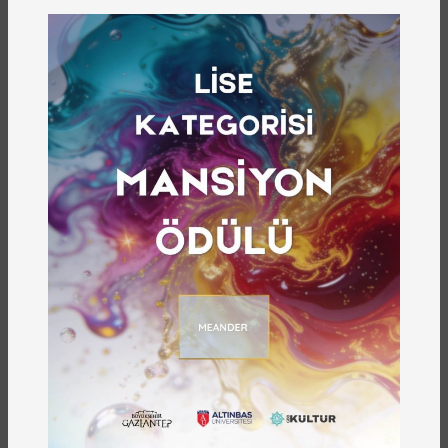
Gazikültür
YAYINEVI
65
YAYIN NUMARASI
Satın Almak İçin Tıklayın
Gaziantep şehir kültürünün temel taşlarından
olan Gaziantep ağzı göz bebeğimizdir.
Gaziantepli meramını kendi öz kaynağından
beslenen Gaziantep ağzı ile anlatır. Şehir