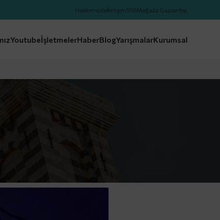
Hakkımızda
İletişim
SSS
Mağaza Gaziantep
mız
Youtube
İşletmeler
Haber
Blog
Yarışmalar
Kurumsal