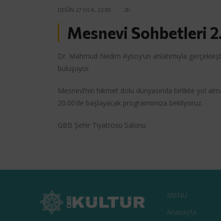
DEĞIN
27 OCA, 22:00
2h
Mesnevi Sohbetleri 
Dr. Mahmud Nedim Aysoy’un anlatımıyla gerçekleşti
buluşuyor.
Mesnevî’nin hikmet dolu dünyasında birlikte yol alm
20.00’de başlayacak programımıza bekliyoruz.
GBB Şehir Tiyatrosu Salonu
MENÜ
Anasayfa