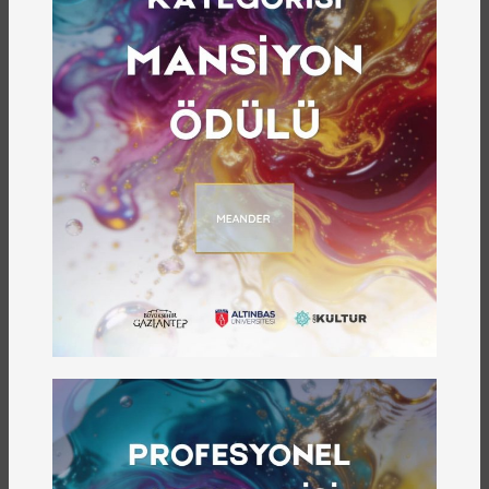
Yılı Hat Sergisi
2025 Aile Yılı kapsamında düzenlenen “Kalemden Kalbe –
Aile Yılı Hat Sergisi”, ayet ve hadislerden ilhamla
hazırlanan ve Ahmet Elbeşir'in kaleminden 20 özgün hat
eserini sanatseverlerle buluşturuyor.
Hat sanatının estetik diliyle ailenin manevi temellerine
dikkat çeken sergi, geleneksel sanatlarımızın çağdaş
yorumlarını da içermektedir.
Sergimiz 17-23 Aralık 2025 tarihleri arasında ziyarete açık
olacaktır.
Tüm vatandaşlarımız davetlidir.
Kahraman Emmioğlu Sanat Merkezi