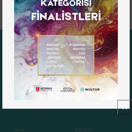
17 Aralık 2025 | 11.30
MENÜ
Anasayfa
Etkinlikler
Yayınlarımız
Youtube
İşletmeler
Duyuru
Menü
Etkinlikler